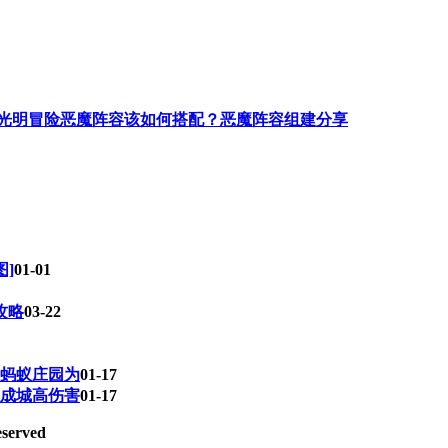
光明冒险恶魔阵容该如何搭配？恶魔阵容组建分享
图]
01-01
攻略
03-22
蚂蚁庄园为
01-17
成城高伤害
01-17
eserved