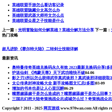
英雄联盟手游怎么看访客记录
英雄联盟隐藏分太高怎么办
英雄联盟武器大师符文怎么点
英雄联盟众星之子技能是什么
上一篇：
光明冒险如何分解英雄？英雄分解方法分享
下一篇：
热门攻略
超凡进阶《赛尔特大陆》二转剑士技能详解
最新资讯
奥特曼传奇英雄兑换码永久有效 2023最新兑换码分享[多
护送仙剑 《鸿蒙天尊》天下武功唯快不破
04-06
影之刃3所以怎么获得武学真武诛邪？真武诛邪详细获取
太公传承封神攻略大全 新手攻略图文汇总[多图]
03-09
增加的书本也是让人心里沉醉
06-29
嘴唇越舔越干是怎么造成的？嘴唇越舔越干是怎么回事？
三国志幻想大陆奇策挑战众志成城怎么过？奇策挑战众志
Copyright ? 2011 - 2025
网页游戏
www.970wan.com All rights r