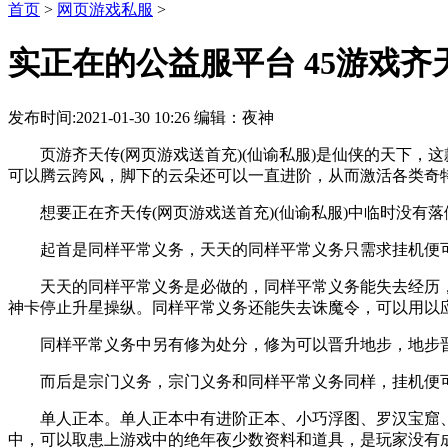
首页
>
网页游戏私服
>
实正在的公益服平台 45游戏齐
发布时间:2021-01-30 10:26 编辑：夜神
页游齐天传(网页游戏送首充)(仙谕私服)是仙侠的天下，这
可以腾云跨风，脚下的云朵还可以一直进阶，从而激活各类奇
想要正在齐天传(网页游戏送首充)(仙谕私服)中临时没有
起首是同样平常义务，天天的同样平常义务只需求挂机便可实
天天的同样平常义务是必做的，同样平常义务能失去经历，
神卡停止升星操纵。同样平常义务还能失去诛魔令，可以用以应
同样平常义务中另有修为处分，修为可以晋升地步，地步晋
而后是宗门义务，宗门义务和同样平常义务同样，挂机便可，
单人正本。单人正本中有进阶正本、小巧浮图、罗汉宝窟、游历
中，可以取患上游戏中的绝年夜少数资料和道具，是玩家没有