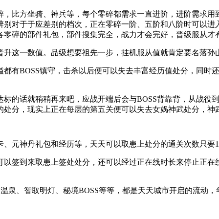
，比方坐骑、神兵等，每个零碎都需求一直进阶，进阶需求用到
辨别对于于应差别的档次，正在零碎一阶、五阶和八阶时可以进
各零碎的部件礼包，部件搜集完全，战力才会完好，晋级服从才
升这一数值。品级想要祖先一步，挂机服从值就肯定要名落孙山
有BOSS镇守，击杀以后便可以失去丰富经历值处分，同时还
的话就稍稍再来吧，应战开端后会与BOSS背靠背，从战役到
的处分，现实上正在每层的第五关便可以失去女娲神武处分，神
、元神丹礼包和经历等，天天可以取患上处分的通关次数只要1
以签到来取患上签处处分，还可以经过正在线时长来停止正在线
温泉、智取明灯、秘境BOSS等等，都是天天城市开启的流动，