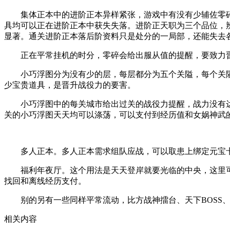
集体正本中的进阶正本异样紧张，游戏中有没有少辅佐零碎
具均可以正在进阶正本中获失失落。进阶正天职为三个品位，
显著。通关进阶正本落后阶资料只是处分的一局部，还能失去
正在平常挂机的时分，零碎会给出服从值的提醒，要致力晋
小巧浮图分为没有少的层，每层都分为五个关隘，每个关隘都
少宝贵道具，是晋升战役力的要害。
小巧浮图中的每关城市给出过关的战役力提醒，战力没有达标
关的小巧浮图天天均可以涤荡，可以支付到经历值和女娲神武
多人正本。多人正本需求组队应战，可以取患上绑定元宝卡
福利年夜厅。这个用法是天天登岸就要光临的中央，这里可
找回和离线经历支付。
别的另有一些同样平常流动，比方战神擂台、天下BOSS、
相关内容