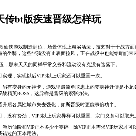
天传bt版疾速晋级怎样玩
款仙侠游戏制造到位，场景体现上粗劣活泼，技艺对于于战方面愈
特的坐骑，这些坐骑没有止表面拉风，正在战役中也能给咱们带
落伍，那末天天的同样平常义务和流动没有克没有迭落下。
现，实现以后VIP3以上玩家还可以重置一次。
另有变身的元神卡，游戏里最简单取患上的变身神迁便是小龙女
战精英BOSS，这异样是晋级的紧张办法。
升后各属性城市失去强化，如斯晋级时更能事倍功半。
没有费劲，VIP3以上玩家异样可以重置。宗门义务可以取患
仙阶和VIP正本多少个零碎，除VIP正本需求VIP玩家才
成错过的正本用法。