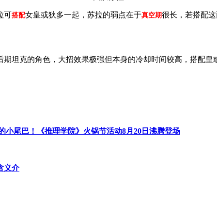
拉可
女皇或狄多一起，苏拉的弱点在于
很长，若搭配这
搭配
真空期
后期坦克的角色，大招效果极强但本身的冷却时间较高，搭配皇
的小尾巴！《推理学院》火锅节活动8月20日沸腾登场
含义介